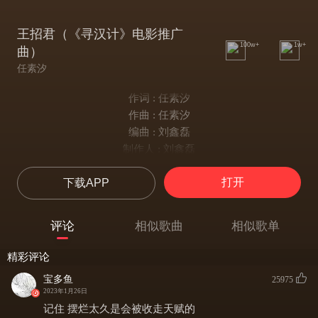
王招君（《寻汉计》电影推广
100w+
1w+
曲）
任素汐
作词 : 任素汐
作曲 : 任素汐
编曲 : 刘鑫磊
制作人 : 刘鑫磊
我多平常
打开
下载APP
我可以推开过往
我多能撒谎
谁能推开过往
评论
相似歌曲
相似歌单
局是局的局
庄是庄的庄
精彩评论
听无常 胡坦荡
宝多鱼
25975
生是生的生
2023年1月26日
忘是忘的忘
记住 摆烂太久是会被收走天赋的