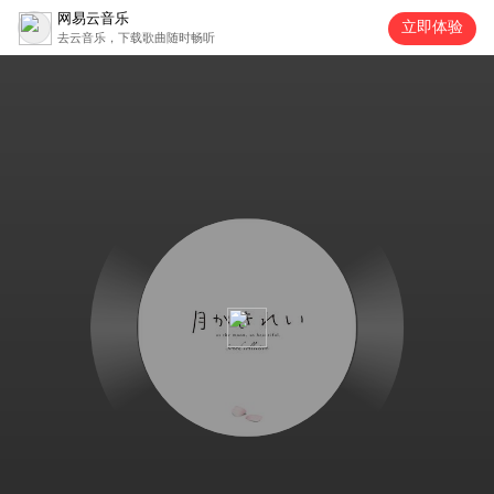
网易云音乐
立即体验
去云音乐，下载歌曲随时畅听