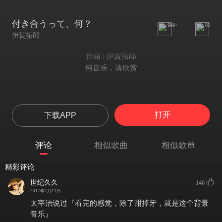
付き合うって、何？
999+
80
伊賀拓郎
作曲 : 伊賀拓郎
纯音乐，请欣赏
打开
下载APP
评论
相似歌曲
相似歌单
精彩评论
世纪久久
146
2017年7月11日
太宰治说过『看完的感觉，除了甜掉牙，就是这个背景
音乐』