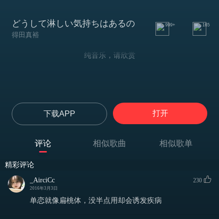
どうして淋しい気持ちはあるの
999+
165
得田真裕
纯音乐，请欣赏
打开
下载APP
评论
相似歌曲
相似歌单
精彩评论
_AirciCc
230
2016年3月3日
单恋就像扁桃体，没半点用却会诱发疾病