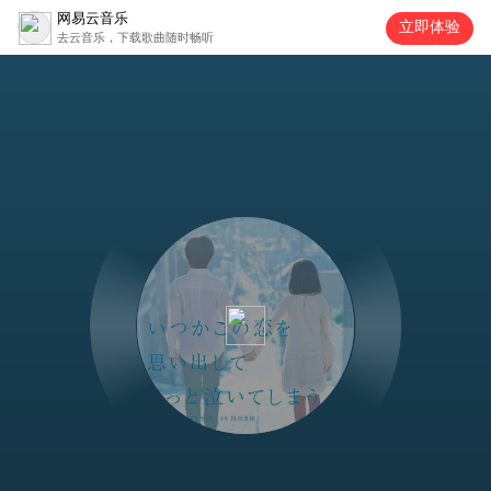
网易云音乐
立即体验
去云音乐，下载歌曲随时畅听