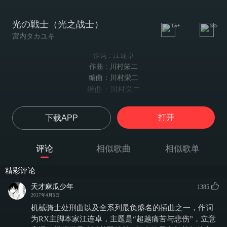
光の戦士（光之战士）
1w+
585
宮内タカユキ
作词 : 江連卓
作曲 : 川村栄二
编曲：川村栄二
编曲：川村栄二
君は光の戦士だ 熱くみなぎる闘志と
你就是光之战士 充满昂扬斗志
打开
下载APP
胸には花 心に愛 あふれさせ
心中开满花 心中充满爱
君は輝く戦士だ 燃える瞳 きらめかせ
评论
相似歌曲
相似歌单
你就是光辉战士 燃烧的双瞳 闪闪发光
すさんだ荒野に 挑め
精彩评论
向荒凉挑战
やさしき心に 辛すぎる
天才麻瓜少年
1385
温柔的心过于痛苦
2017年4月5日
悲しみに 出会ったら
机械骑士处刑曲以及全系列最负盛名的插曲之一，作词
若遇见悲伤
为RX主脚本家江连卓，主题是“超越痛苦与悲伤”，立意
獣のように 叫べばいいさ