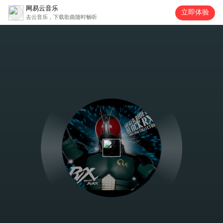
网易云音乐
立即体验
去云音乐，下载歌曲随时畅听