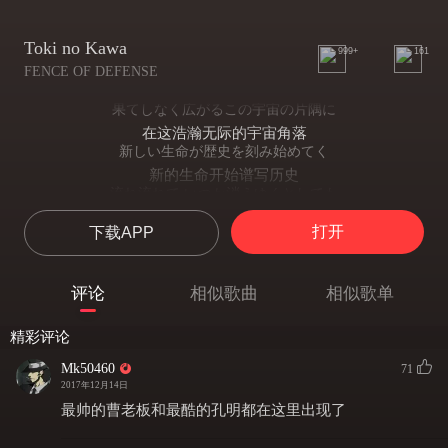
Toki no Kawa
999+
161
FENCE OF DEFENSE
果てしなく広がるこの宇宙の片隅に
在这浩瀚无际的宇宙角落
新しい生命が歴史を刻み始めてく
新的生命开始谱写历史
流れ流れて いつか消えゆくとしても
即使终有一天会消逝不见
打开
下载APP
永遠に止まらない
也永不止步
時の河は続いている
评论
相似歌曲
相似歌单
时间的长河仍会继续
重ねてゆく過ち 戦いはまだ終わらない
精彩评论
不断重复着错误的战争 永不会结束
つかみかけた愛さえ
Mk50460
71
就连紧紧抓住的爱
2017年12月14日
引き裂かれてく この世界
最帅的曹老板和最酷的孔明都在这里出现了
也会被这个世界撕裂
流れ流れて いつか君とめぐり逢う