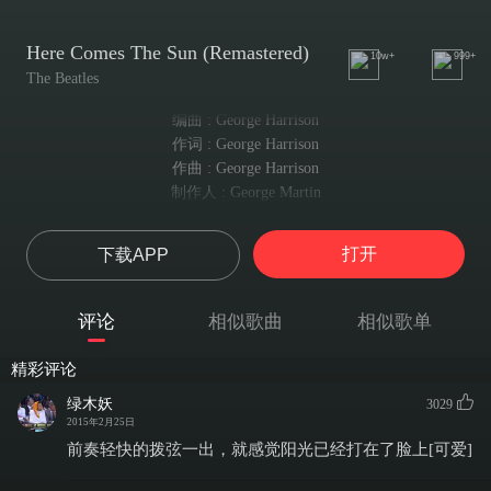
Here Comes The Sun (Remastered)
10w+
999+
The Beatles
编曲 : George Harrison
作词 : George Harrison
作曲 : George Harrison
制作人 : George Martin
Here comes the sun
太阳出来啦
打开
下载APP
Doo-d'n doo-doo
嘟嘟嘟嘟
Here comes the sun
评论
相似歌曲
相似歌单
太阳出来啦
And I say
精彩评论
我说
It's all right
绿木妖
3029
2015年2月25日
一切都会好的
Little darlin'
前奏轻快的拨弦一出，就感觉阳光已经打在了脸上[可爱]
亲爱的