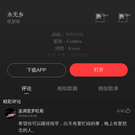
永无乡
10w+
999+
凯瑟喵
原曲：아카시아
策划：Coldrex
演唱：Kaiser
作词/文案：风信言筌
混音：圣雨轻纱
打开
下载APP
美工：阿凉
曲绘：Tuar
PV：乔木
评论
相似歌曲
相似歌单
你看 那处 有个三足怪物
在表盘上踱着步 狰狞来顾
精彩评论
总有 传言 时间老者慈眉善目
蓝调普罗旺斯
6745
又怎 把风霜刻入皮骨
2016年12月5日
行路人从来没有归宿
希望你可以睡得很早，白天有要忙碌的事，晚上有要想
有生就望不尽的路途
念的人。