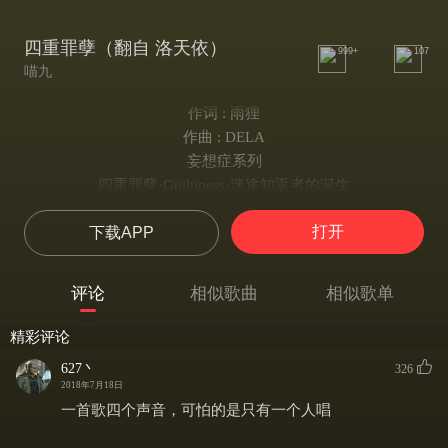
四重罪孽（翻自 洛天依）
999+
107
喵九
作词 : 雨狸
作曲 : DELA
妄想症系列
四重罪孽·Guiltiness·迷途知返者的诞生
曲：DELA
打开
下载APP
词：雨狸
调：花儿不哭、Digger
混：POiSON
评论
相似歌曲
相似歌单
绘：Lune
视：一折起售
精彩评论
翻唱：喵九
627丶
326
后期：喵九
2018年7月18日
我经历一场革变 在沉睡的记忆里面
一首歌四个声音，可怕的是只有一个人唱
沾着血迹的刀尖 她可怖的容颜