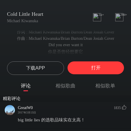
Cold Little Heart
1w+
999+
Michael Kiwanuka
作词 : Michael Kiwanuka/Brian Burton/Dean Josiah Cover
作曲 : Michael Kiwanuka/Brian Burton/Dean Josiah Cover
Did you ever want it
你是否曾经想要它
Did you want it back
你想让它回来吗
打开
下载APP
Oh my
噢
Tears me apart
评论
相似歌曲
相似歌单
它将我撕成两半
Did you ever find it
精彩评论
你发现过它吗
All of the pain so much power
GreatW0
1835
所有这些痛苦 蕴含着巨大的力量
2017年3月13日
Running through my vains
big little lies 的选歌品味实在太高！
它奔涌在我的血管中
Bleeding I'm bleeding