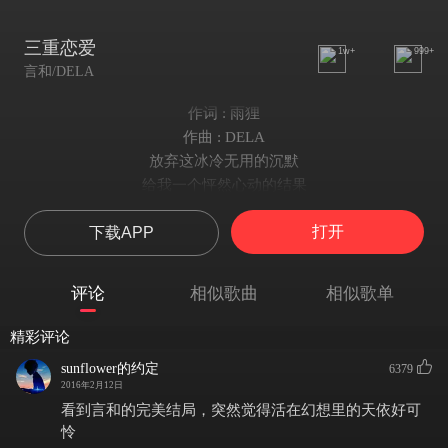
三重恋爱
1w+
999+
言和/DELA
作词 : 雨狸
作曲 : DELA
放弃这冰冷无用的沉默
给我一个怦然心动的结果
释放这无法压抑的冲动
打开
下载APP
挑战哗众取宠的荒唐规则
无论谁都没有权力裁定
这份感情 到底行还不行
评论
相似歌曲
相似歌单
越是清醒反而越加沉迷
追逐我的身影 除非你能够抽离
精彩评论
是黑是灰是白
sunflower的约定
6379
是好是坏是爱
2016年2月12日
只许为我溃败
看到言和的完美结局，突然觉得活在幻想里的天依好可
其它不要理睬
怜