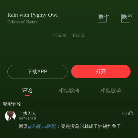
Rain with Pygmy Owl
1w+
190
Echoes of Nature
纯音乐，请欣赏
打开
下载APP
评论
相似歌曲
相似歌单
精彩评论
丨执刀人
365
2017年1月6日
回复
@
玛丽zai隔壁
：
要是没鸟叫就成了油锅炸鱼了