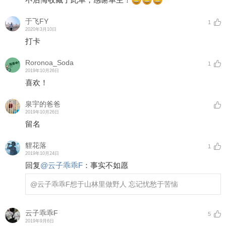
于飞FY
1
2020年3月10日
打卡
Roronoa_Soda
1
2019年10月26日
喜欢！
泉宇的爸爸
2019年10月26日
留名
貍花落
1
2019年10月24日
回复
@
云子乖乖F
：
事实不如愿
@云子乖乖F
想于山林里做野人 忘记忧愁于苦恼
云子乖乖F
5
2019年9月6日