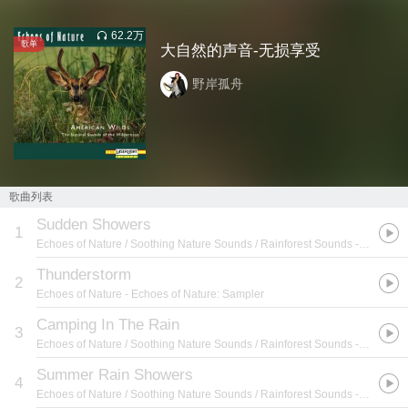
62.2万
歌单
大自然的声音-无损享受
野岸孤舟
歌曲列表
Sudden Showers
1
Echoes of Nature / Soothing Nature Sounds / Rainforest Sounds
- #11 Comforting Summer Rain Sounds
Thunderstorm
2
Echoes of Nature
- Echoes of Nature: Sampler
Camping In The Rain
3
Echoes of Nature / Soothing Nature Sounds / Rainforest Sounds
- #11 Comforting Summer Rain Sounds
Summer Rain Showers
4
Echoes of Nature / Soothing Nature Sounds / Rainforest Sounds
- #11 Comforting Summer Rain Sounds