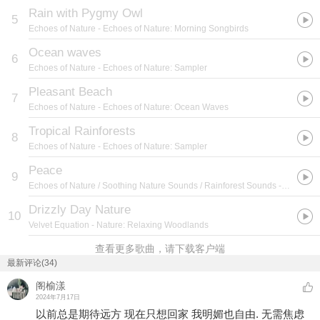
Rain with Pygmy Owl
5
Echoes of Nature
- Echoes of Nature: Morning Songbirds
Ocean waves
6
Echoes of Nature
- Echoes of Nature: Sampler
Pleasant Beach
7
Echoes of Nature
- Echoes of Nature: Ocean Waves
Tropical Rainforests
8
Echoes of Nature
- Echoes of Nature: Sampler
Peace
9
Echoes of Nature / Soothing Nature Sounds / Rainforest Sounds
- #11 Comforting Summer Rain Sounds
Drizzly Day Nature
10
Velvet Equation
- Nature: Relaxing Woodlands
查看更多歌曲，请下载客户端
最新评论(34)
阁榆漾
2024年7月17日
以前总是期待远方 现在只想回家 我明媚也自由. 无需焦虑