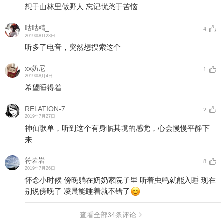
想于山林里做野人 忘记忧愁于苦恼
咕咕精_
4
2019年8月23日
听多了电音，突然想搜索这个
xx奶尼
1
2019年8月4日
希望睡得着
RELATION-7
2
2019年7月27日
神仙歌单，听到这个有身临其境的感觉，心会慢慢平静下
来
符岩岩
8
2019年7月26日
怀念小时候 傍晚躺在奶奶家院子里 听着虫鸣就能入睡 现在
别说傍晚了 凌晨能睡着就不错了
查看全部
34
条评论