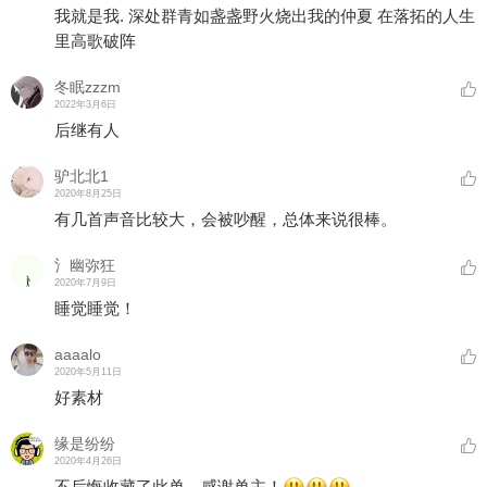
我就是我. 深处群青如盏盏野火烧出我的仲夏 在落拓的人生
里高歌破阵
冬眠zzzm
2022年3月6日
后继有人
驴北北1
2020年8月25日
有几首声音比较大，会被吵醒，总体来说很棒。
氵幽弥狂
2020年7月9日
睡觉睡觉！
aaaalo
2020年5月11日
好素材
缘是纷纷
2020年4月26日
不后悔收藏了此单，感谢单主！