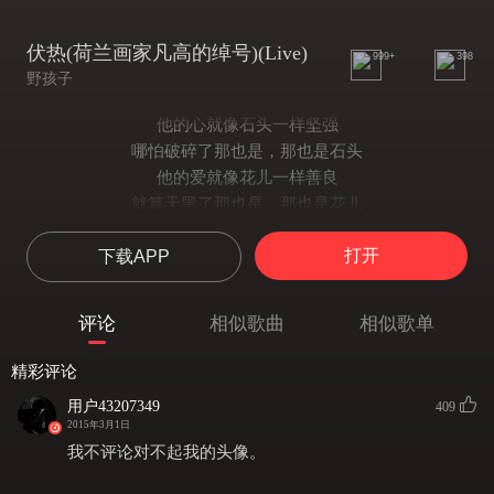
伏热(荷兰画家凡高的绰号)(Live)
999+
398
野孩子
他的心就像石头一样坚强
哪怕破碎了那也是，那也是石头
他的爱就像花儿一样善良
就算天黑了那也是，那也是花儿
太阳在那阿尔的天空燃烧得太快
打开
下载APP
送行的人还没有到来
大风把那苦涩的汗水吹遍了田野
只有天真的孩子快乐地唱着
评论
相似歌曲
相似歌单
伏热 伏热 伏热 伏热
music
精彩评论
他的心就像石头一样坚强
用户43207349
409
哪怕破碎了那也是，那也是石头
2015年3月1日
他的爱就像花儿一样善良
我不评论对不起我的头像。
就算天黑了那也是，那也是花儿