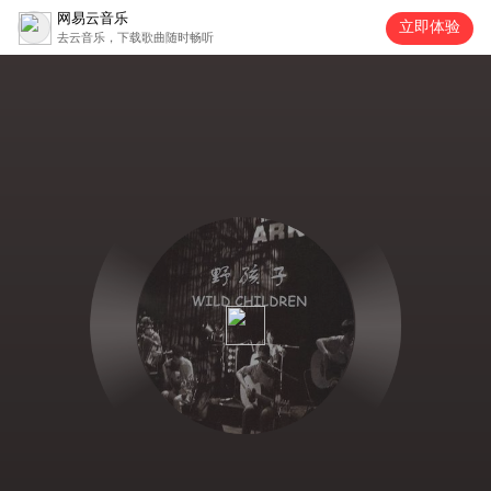
网易云音乐
立即体验
去云音乐，下载歌曲随时畅听