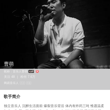
曹萌
昵称：
音乐人曹萌
关注
48
粉丝
7.6万
|
网易音乐人
作词
作曲
歌手简介
独立音乐人 沉醉生活面前 爆裂音乐背后 体内有炸药三吨 惟愿温柔