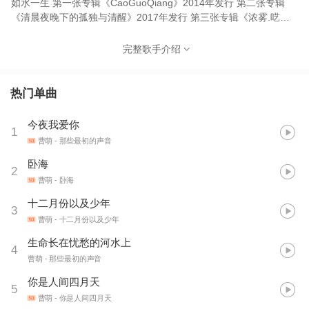
如水一生 第一张专辑《CaoGuoQiang》2014年发行 第二张专辑
《清晨夜晚下的孤独与清醒》2017年发行 第三张专辑《浓雾.呓
语》2019年发行 第四张专辑《燃烧》2021年发行 感谢你们温暖我
的青春
完整歌手介绍
热门单曲
今夜我爱你
1
曹萌
- 那些最初的声音
卧海
2
曹萌
- 卧海
十二月份以及少年
3
曹萌
- 十二月份以及少年
生命长在忧愁的河水上
4
曹萌
- 那些最初的声音
你是人间四月天
5
曹萌
- 你是人间四月天