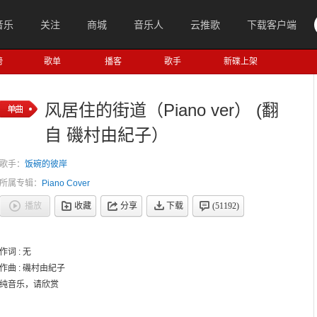
音乐
关注
商城
音乐人
云推歌
下载客户端
榜
歌单
播客
歌手
新碟上架