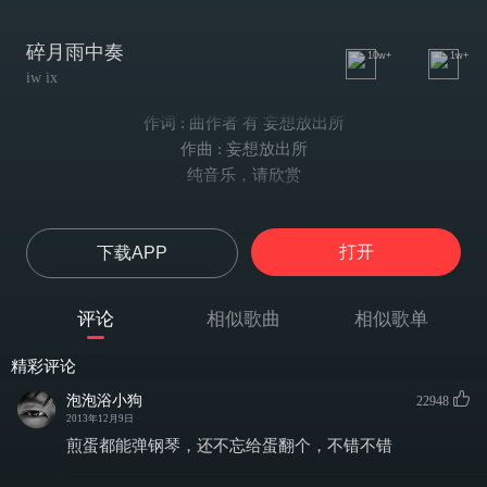
碎月雨中奏
10w+
1w+
iw ix
作词 : 曲作者 有 妄想放出所
作曲 : 妄想放出所
纯音乐，请欣赏
打开
下载APP
评论
相似歌曲
相似歌单
精彩评论
泡泡浴小狗
22948
2013年12月9日
煎蛋都能弹钢琴，还不忘给蛋翻个，不错不错