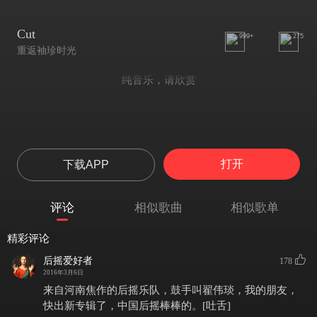
Cut
999+
275
重返袖珍时光
纯音乐，请欣赏
打开
下载APP
评论
相似歌曲
相似歌单
精彩评论
后摇爱好者
178
2016年3月6日
来自河南焦作的后摇乐队，鼓手叫翟伟琰，我的朋友，
快出新专辑了，中国后摇棒棒的。[吐舌]