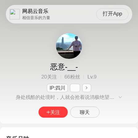
网易云音乐
打开App
相信音乐的力量
恶意-__-
20
66
9
关注
粉丝
Lv.
IP:四川
身处残酷的处境时，人就会抢着说消极绝望的话，内心却期待着被人否定。
关注
聊天