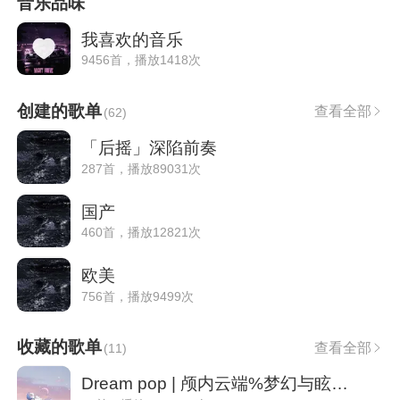
音乐品味
我喜欢的音乐
9456首，播放1418次
创建的歌单
查看全部
(
62
)
「后摇」深陷前奏
287首，播放89031次
国产
460首，播放12821次
欧美
756首，播放9499次
收藏的歌单
查看全部
(
11
)
Dream pop | 颅内云端%梦幻与眩晕的艺术