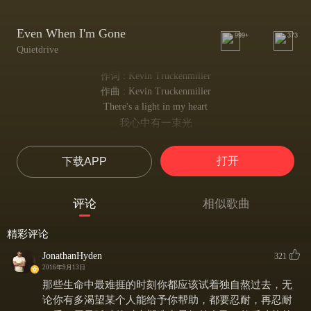
Even When I'm Gone
999+
373
Quietdrive
作词 : Kevin Truckenmiller
作曲 : Kevin Truckenmiller
There's a light in my heart
我心中有一束光
That can't be contained
无法被包含
打开
下载APP
You knew right from the start
从开始你就知道
That there's no one here to blame
评论
相似歌曲
这里没有任何人可以责怪
And my world it drifts apart
精彩评论
我说的话支离破碎
From the one that remains
JonathanHyden
321
从遗留的可以看出
2016年9月13日
And I now long for this place
那些生命中最难捱的时刻你都应该试着独自熬过去，无
我不会再属于这里
论你有多渴望某个人能给予你帮助，都要忍耐，再忍耐
And I want to be free from these chains