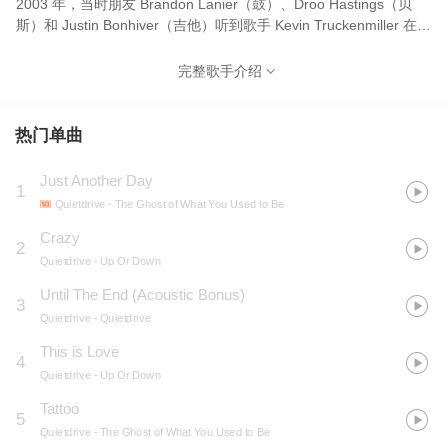
2003 年，当时朋友 Brandon Lanier（鼓）、Droo Hastings（贝
斯）和 Justin Bonhiver（吉他）听到歌手 Kevin Truckenmiller 在网
上发布的一些 MP3 并就组建乐队与他联系。 Truckenmiller 同意
了，并请来了大学朋友 Matt Kirby（吉他、主唱）来完成这个乐
完整歌手介绍
队。
热门单曲
Just Another Day
1
Quietdrive
- The Ghost of What You Used to Be
Crazy
2
Quietdrive
- Up Or Down
Until The End (Acoustic Bonus)
3
Quietdrive
- Quietdrive
This is Love
4
Quietdrive
- Up Or Down
Tattoo
5
Quietdrive
- The Ghost of What You Used to Be