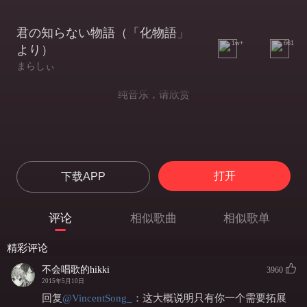
君の知らない物語（「化物語」
1w+
661
より）
まらしぃ
纯音乐，请欣赏
打开
下载APP
评论
相似歌曲
相似歌单
精彩评论
不会唱歌的hikki
3960
2015年5月10日
回复
@
VincentSong_
：
这大概说明只有你一个需要拓展