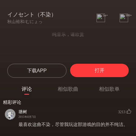
イノセント（不染）
1w+
999+
秋山裕和/むにょっ
纯音乐，请欣赏
打开
下载APP
评论
相似歌曲
相似歌单
精彩评论
塘树
3213
2015年8月7日
最喜欢这曲不染，尽管我玩这部游戏的目的并不纯洁。