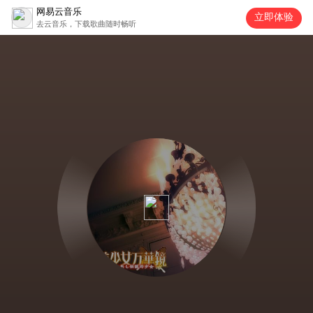
网易云音乐
立即体验
去云音乐，下载歌曲随时畅听