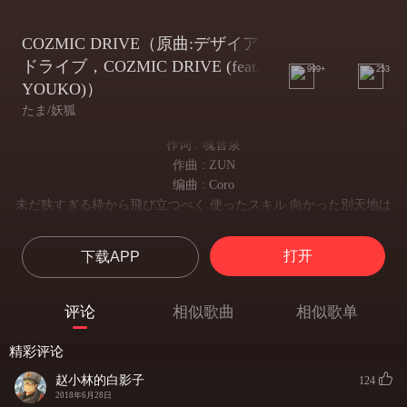
COZMIC DRIVE（原曲:デザイア
ドライブ，COZMIC DRIVE (feat.
999+
253
YOUKO)）
たま/妖狐
作词 : 魂音泉
作曲 : ZUN
编曲 : Coro
未だ狭すぎる枠から飛び立つべく 使ったスキル 向かった別天地は
制定了如边框般的规定 使用起飞的技能到了另一个世界
柵も垣根もない世界 掻き回してbreak downが正解のworld
打开
下载APP
然而世界本没有束缚 翻乱它 使它发生故障 但哪里才是正确的世界
体内時計 狂ったままmaintain 欲望に身を任せてブレーメン
体内的时钟保持着疯狂的欲望 置身于Bremen
评论
相似歌曲
相似歌单
今はお楽しみ 道楽に専念 受け付ける洗礼 (Let's get it on.)
现在要开始专心享受乐趣的洗礼（让我们准备好）
精彩评论
キャンバスの上 縦横無尽に踊る筆みたいに驚かせる技の芸術
如画布上横冲直撞像是在跳舞的笔一样令人吃惊的艺术技能
赵小林的白影子
124
無駄な抵抗 結局は圧倒 引き摺って連行 (Next Level)
2018年6月28日