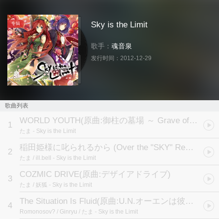
Sky is the Limit
专辑
歌手：
魂音泉
发行时间：
2012-12-29
歌曲列表
WORLD YOUTH
(原曲:御柱の墓場 ～ Grave of Being)
1
たま
- Sky is the Limit
稲田姫様に叱られるから (Over the "SKY" Remix)
(原
2
たま / ill.bell
- Sky is the Limit
COZMIC DRIVE
(原曲:デザイアドライブ)
3
たま / 妖狐
- Sky is the Limit
The Situation Is Fluid
(原曲:U.N.オーエンは彼女なのか?)
4
Romonosov? / Ginryu / たま
- Sky is the Limit