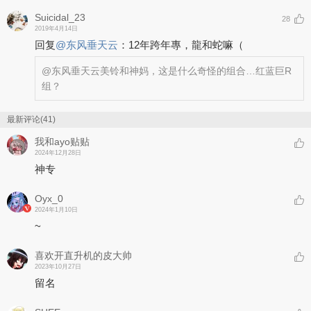
Suicidal_23
28
2019年4月14日
回复
@
东风垂天云
：
12年跨年專，龍和蛇嘛（
@东风垂天云
美铃和神妈，这是什么奇怪的组合…红蓝巨R
组？
最新评论(41)
我和ayo贴贴
2024年12月28日
神专
Oyx_0
2024年1月10日
~
喜欢开直升机的皮大帅
2023年10月27日
留名