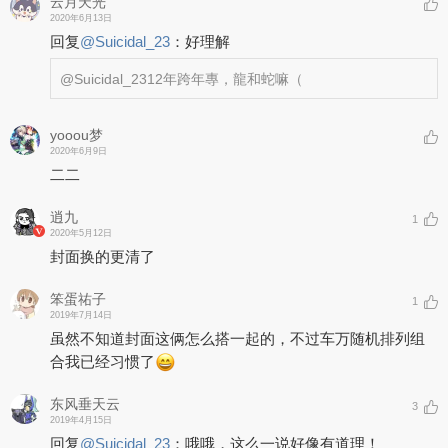
云月天光
2020年6月13日
回复
@
Suicidal_23
：
好理解
@Suicidal_23
12年跨年專，龍和蛇嘛（
yooou梦
2020年6月9日
二二
逍九
1
2020年5月12日
封面换的更清了
笨蛋祐子
1
2019年7月14日
虽然不知道封面这俩怎么搭一起的，不过车万随机排列组
合我已经习惯了
东风垂天云
3
2019年4月15日
回复
@
Suicidal_23
：
哦哦，这么一说好像有道理！