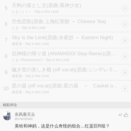
天狗の落とし文
(原曲:風神少女)
5
たま / ｙｔｒ
- Sky is the Limit
空色恋歌
(原曲:上海紅茶館 ～ Chinese Tea)
6
たま
- Sky is the Limit
Sky is the Limit
(原曲:永夜抄 ～ Eastern Night)
7
魂音泉
- Sky is the Limit
厄神様の帰り道 (ANAMADOI Step Remix)
(原曲:厄神様の通り道)
8
たま / Romonosov?
- Sky is the Limit
穢き世の美しき檻 (off vocal)
(原曲:シンデレラケージ ～ Kagome-Kagome)
9
魂音泉
- Sky is the Limit
星の器 (off vocal)
(原曲:星の器 ～ Casket of Star)
10
魂音泉
- Sky is the Limit
精彩评论
东风垂天云
47
2017年3月24日
美铃和神妈，这是什么奇怪的组合…红蓝巨R组？