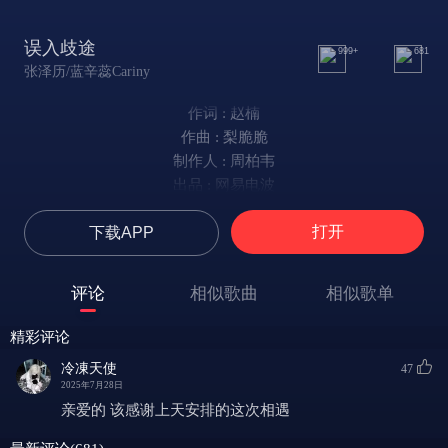
误入歧途
999+
681
张泽历/蓝辛蕊Cariny
作词 : 赵楠
作曲 : 梨脆脆
制作人 : 周柏韦
出品 : 网易电波
瞄准我视线
打开
下载APP
试探着防线
举止是否越了界
嗯
评论
相似歌曲
相似歌单
感觉很特别
理智被侵略
精彩评论
距离不近也不远
冷凍天使
47
Baby你的目的未免太过于明显
2025年7月28日
可我却心甘情愿
亲爱的 该感谢上天安排的这次相遇
就这样被你消遣