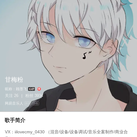
甘梅粉
昵称：
顾墨飞
关注
26
粉丝
3934
|
网易音乐人
作词
作曲
歌手简介
VX：iilovecmy_0430 （混音/设备/设备调试/音乐全案制作/商业合