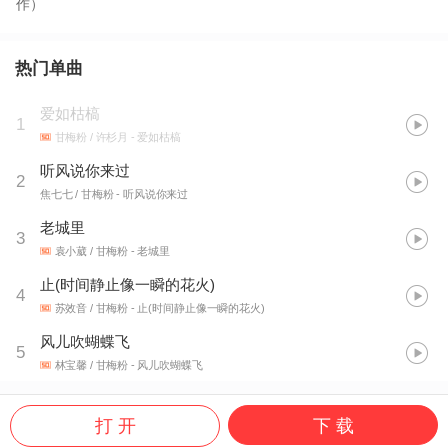
作）
热门单曲
爱如枯槁
1
甘梅粉 / 许杉月
- 爱如枯槁
听风说你来过
2
焦七七 / 甘梅粉
- 听风说你来过
老城里
3
袁小葳 / 甘梅粉
- 老城里
止(时间静止像一瞬的花火)
4
苏效音 / 甘梅粉
- 止(时间静止像一瞬的花火)
风儿吹蝴蝶飞
5
林宝馨 / 甘梅粉
- 风儿吹蝴蝶飞
打 开
下 载