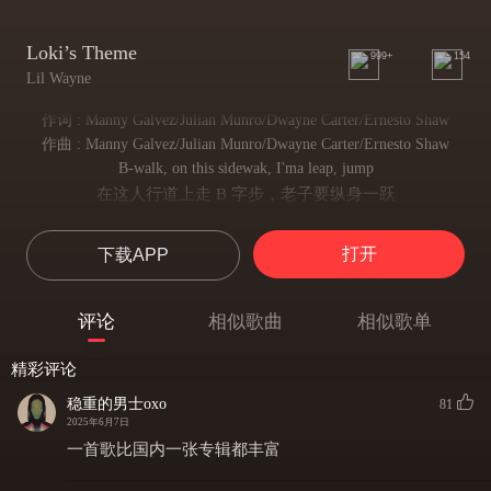
Loki’s Theme
999+
154
Lil Wayne
作词 : Manny Galvez/Julian Munro/Dwayne Carter/Ernesto Shaw
作曲 : Manny Galvez/Julian Munro/Dwayne Carter/Ernesto Shaw
B-walk, on this sidewak, I'ma leap, jump
在这人行道上走 B 字步，老子要纵身一跃
I don't know what the **** he thought
那傻 X 脑子里想啥我管不着
打开
下载APP
I put on in his head like a deep—
我直接在他脑壳里种下深刻烙印
What up though, it's Tunechi
评论
相似歌曲
相似歌单
咋样老弟，我你爹李伟
New Orleans n***a turn gumbo to sushi
精彩评论
新奥尔良老哥把秋葵浓汤玩成寿司料理
Money real tall like Mutombo, you puny
稳重的男士oxo
81
老子的钞票堆得跟穆托姆博一样高，你个小矮子
2025年6月7日
You already know I'ma big dog, you snoopy
一首歌比国内一张专辑都丰富
你早该知道我是地头蛇，你就是个软蛋
Don't you salute me, c*****e pollute me, I'm droopy