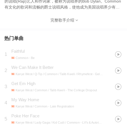
的说唱(Rap)艺人和作词家，被称为说唱界的Bob Dylan。Common
有文化的歌词和流畅的爵士说唱风格，使他成为美国说唱界少有的
几个有影响力并“有教养”的说唱歌手之一。
完整歌手介绍
热门单曲
Faithful
1
Common
- Be
We Can Make It Better
2
Kanye West / Q-Tip / Common / Talib Kweli / Rhymefest
- Gold Digger
Get Em High
3
Kanye West / Common / Talib Kweli
- The College Dropout
My Way Home
4
Kanye West / Common
- Late Registration
Poke Her Face
5
Kanye West / Lady Gaga / Kid Cudi / Common
- LV's & Autotune Vol 2 (Mixtape)