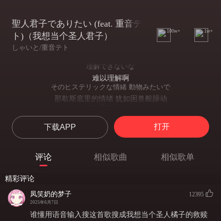
聖人君子でありたい (feat. 重音テ
100w+
1w+
ト)（我想当个圣人君子）
しゃいと/重音テト
理解できないな
难以理解啊
そのヒステリックな情緒 動物みたいで
那歇斯底里的情绪 犹如困兽般躁动
まだ動けないな
挣脱不了啊
打开
下载APP
日和見のメッセージ 化けた迷路の末
见风使舵的讯息 化作扭曲的迷宫
末端価格のアイラビュー
评论
相似歌曲
相似歌单
在商品标价旁印满虚假情话
そのひとつで世界はこんなにも
精彩评论
只要贴上这句标语 世界就彻底变样
ねぇ絶賛何処ぞのマリオネット
凤笑奶的梦子
12395
快看啊 不知哪来的提线木偶正被捧上神坛
2025年6月7日
刻まれた「良い子」のA to Z
谁懂用语音输入搜这首歌搜成我想当个圣人橘子的救赎