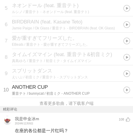
ネオンドール (feat. 重音テト)
5
ルシノ / 重音テト
- ネオンドール (feat. 重音テト)
BIRDBRAIN (feat. Kasane Teto)
6
Jamie Paige / Ok Glass / 重音テト
- BIRDBRAIN (feat. OK Glass)
愛が重すぎてフリーズした。
7
EBeats / 重音テト
- 愛が重すぎてフリーズした。
タイムイズマイン (feat. 重音テト&初音ミク)
8
真島ゆろ / 重音テト / 初音ミク
- タイムイズマイン
スプリットダンス
9
えいぷ / 初音ミク / 重音テト
- スプリットダンス
ANOTHER CUP
10
重音テト / bunnycat / 初音ミク
- ANOTHER CUP
查看更多歌曲，请下载客户端
精彩评论
我是申金冰m
108
2024年12月6日
在座的各位都是一片红吗？