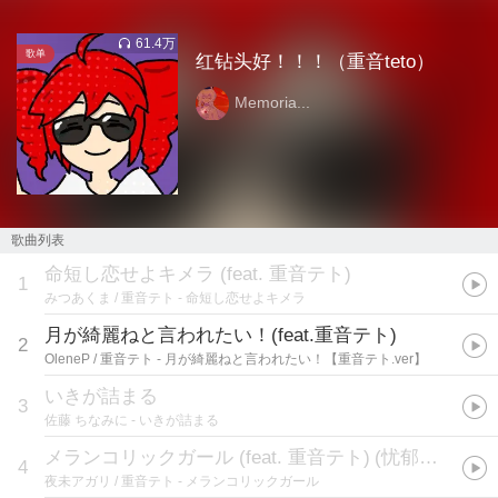
61.4万
歌单
红钻头好！！！（重音teto）
Memoria...
歌曲列表
命短し恋せよキメラ (feat. 重音テト)
1
みつあくま / 重音テト
- 命短し恋せよキメラ
月が綺麗ねと言われたい！(feat.重音テト)
2
OleneP / 重音テト
- 月が綺麗ねと言われたい！【重音テト.ver】
いきが詰まる
3
佐藤 ちなみに
- いきが詰まる
メランコリックガール (feat. 重音テト)
(
忧郁少女
)
4
夜未アガリ / 重音テト
- メランコリックガール