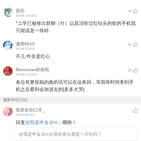
萁药
78
2024年10月20日
*ユ学已被移出群聊（什）以及没听过红钻头的歌的手机我
只能说是一块砖
澈愚0610
41
2024年12月6日
不儿 咋全是红心
Memorian岭南雨
29
2024年12月15日
各位有要投稿的曲的话可以在这条回，等我有时间拿到手
机之后看到会加进去的
[多多大哭]
最新评论(120)
我喜欢你口牙_
2026年6月28日
回复
@
我是申金冰m
：
嗯呐！
@我是申金冰m
在座的各位都是一片红吗？