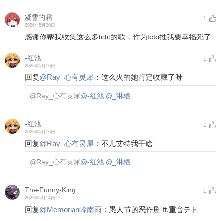
凝雪的霜
1
2026年5月20日
感谢你帮我收集这么多teto的歌，作为teto推我要幸福死了
-红池
1
2026年5月16日
回复
@
Ray_心有灵犀
：
这么火的她肯定收藏了呀
@Ray_心有灵犀
@-红池
@_淋栖
-红池
1
2026年5月16日
回复
@
Ray_心有灵犀
：
不儿艾特我干啥
@Ray_心有灵犀
@-红池
@_淋栖
The-Funny-King
1
2026年5月14日
回复
@
Memorian岭南雨
：
愚人节的恶作剧 ft.重音テト