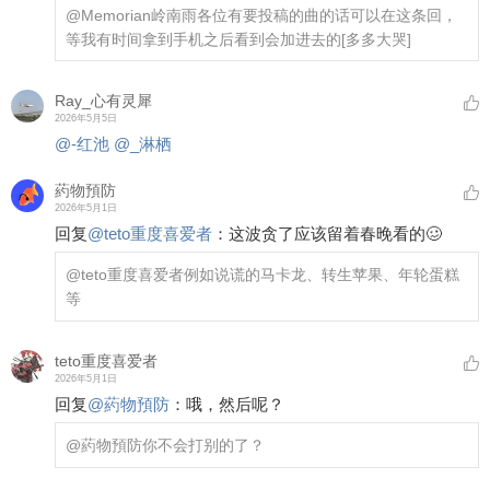
@Memorian岭南雨
各位有要投稿的曲的话可以在这条回，
等我有时间拿到手机之后看到会加进去的
[多多大哭]
Ray_心有灵犀
2026年5月5日
@-红池
@_淋栖
葯物預防
2026年5月1日
回复
@
teto重度喜爱者
：
这波贪了应该留着春晚看的🥴
@teto重度喜爱者
例如说谎的马卡龙、转生苹果、年轮蛋糕
等
teto重度喜爱者
2026年5月1日
回复
@
葯物預防
：
哦，然后呢？
@葯物預防
你不会打别的了？