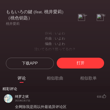
ももいろの鍵 (feat. 桃井愛莉)
1w+
592
（桃色钥匙）
桃井愛莉
作词 : いよわ
作曲 : いよわ
编曲 : いよわ
泣いてるの？怒ってるの？
你在哭泣吗？你在生气吗？
幼い声が問う
打开
下载APP
稚嫩的声音在问着，
心配いらないよ 笑えてるよ
不需要担心哦 我在笑着哦，
评论
相似歌曲
相似歌单
返事は宙に浮くだけ
想回答却只是欲言又止，
精彩评论
あの日描いたもの 夢の色
那一天描绘的事物 梦的颜色
绮罗之狱
616
しだいに濃くなる
2025年2月17日
我也知道我并不是孤身一人
全网除我是雨以外最诡异评论区