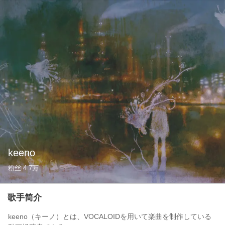
keeno
粉丝
4.7万
歌手简介
keeno（キーノ）とは、VOCALOIDを用いて楽曲を制作している