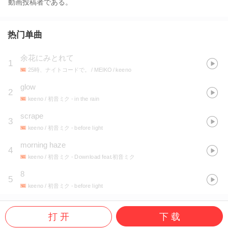
動画投稿者である。
热门单曲
余花にみとれて
1
25時、ナイトコードで。 / MEIKO / keeno
glow
2
keeno / 初音ミク
- in the rain
scrape
3
keeno / 初音ミク
- before light
morning haze
4
keeno / 初音ミク
- Download feat.初音ミク
8
5
keeno / 初音ミク
- before light
打 开
下 载