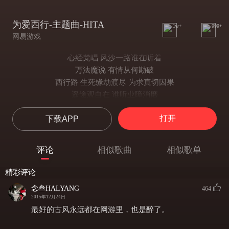
为爱西行-主题曲-HITA
1w+
999+
网易游戏
心经梵唱 风沙一路谁在听着
万法魔说 有情从何勘破
西行路 生死缘劫渡尽 为求真切因果
遥途观自在 谁听业障消磨
画尽风骨 描不上阴阳的交错
打开
下载APP
潇湘烟雨 载不动落花随流波
谁判善恶 子不语虚妄又何来鬼神凭说
天魔劫业火 一步踏错 天地殊途相隔
评论
相似歌曲
相似歌单
啊 眷恋着无边江山 巍峨
舍不得 轮转红尘难灭 心火
精彩评论
人心最难测 纵情不归沉湎于苦乐
念叁HALYANG
464
情 总与怨纠葛 念念中堕仙入魔
2015年12月24日
画尽风骨 描不上阴阳的交错
最好的古风永远都在网游里，也是醉了。
潇湘烟雨 载不动落花随流波