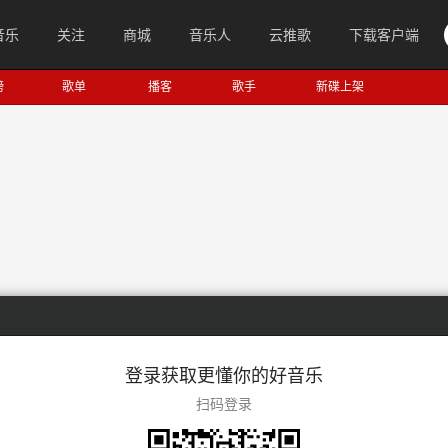
音乐
关注
商城
音乐人
云推歌
下载客户端
榜
歌单
播客
歌手
新碟上架
登录获取更懂你的好音乐
扫码登录