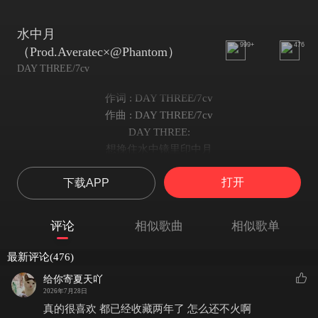
水中月
999+
476
（Prod.Averatec×@Phantom）
DAY THREE/7cv
作词 : DAY THREE/7cv
作曲 : DAY THREE/7cv
DAY THREE:
想挽住水中镜里印中月
怎没到冬季冻结
打开
下载APP
心中恰似风中雪
可惜早已被溶解
相思使两人都在情中怯
评论
相似歌曲
相似歌单
眉间是山峰重叠
尽管晴空下冬雪
最新评论(476)
万物齐天流霜
给你寄夏天吖
同月的天
2026年7月28日
三千的若水拦不住
真的很喜欢 都已经收藏两年了 怎么还不火啊