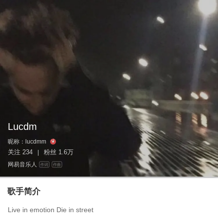
Lucdm
昵称：
lucdmm
关注
234
粉丝
1.6万
|
网易音乐人
作词
作曲
歌手简介
Live in emotion Die in street