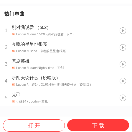
热门单曲
别对我说爱 （pt.2）
1
Lucdm / Louis 1520
- 别对我说爱（pt.2）
今晚的星星也很亮
2
Lucdm / Ulena
- 今晚的星星也很亮
悲剧英雄
3
Lucdm / Lean4Night / tired
- 刀剑
听阴天说什么（说唱版）
4
Lucdm / 小好14 / X1熊梓辰
- 听阴天说什么（说唱版）
克己
5
小好14 / Lucdm
- 复礼
打 开
下 载