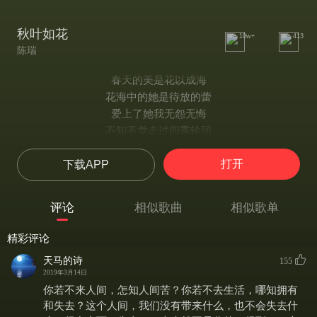
秋叶如花
10w+
413
陈瑞
春天的美是花以成海
花海中的她是待放的蕾
爱上了她我无怨无悔
不知不觉走过四季轮回
秋天的叶虽已很疲惫
打开
下载APP
为了花更美你总说不累
没人留意你的美
我要为你送来鲜艳的玫瑰
评论
相似歌曲
相似歌单
秋叶如花我不能不在意
眼前浮华会成为累赘
精彩评论
唯有秋叶默默的为了我
天马的诗
155
孕育心中爱的花蕾
2019年3月14日
秋叶如花我已爱上了你
你若不来人间，怎知人间苦？你若不去生活，哪知拥有
梦中记忆已不再娇媚
和失去？这个人间，我们没有带来什么，也不会失去什