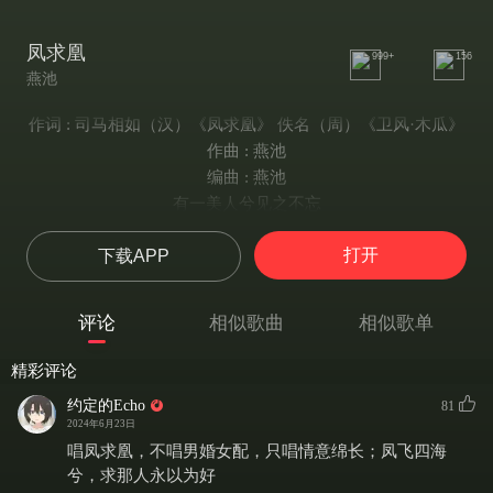
凤求凰
999+
156
燕池
作词 : 司马相如（汉）《凤求凰》 佚名（周）《卫风·木瓜》
作曲 : 燕池
编曲 : 燕池
有一美人兮见之不忘
一日不见兮思之如狂
打开
下载APP
凤飞翱翔兮四海求凰
无奈佳人兮不在东墙
投我以木瓜报之以琼琚
评论
相似歌曲
相似歌单
匪报也永以为好也
投我以木桃报之以琼瑶
精彩评论
匪报也永以为好也
约定的Echo
81
凤兮凤兮归故乡遨游四海求其凰
2024年6月23日
将琴代语兮聊写衷肠
唱凤求凰，不唱男婚女配，只唱情意绵长；凤飞四海
凤兮凤兮归故乡遨游四海求其凰
兮，求那人永以为好