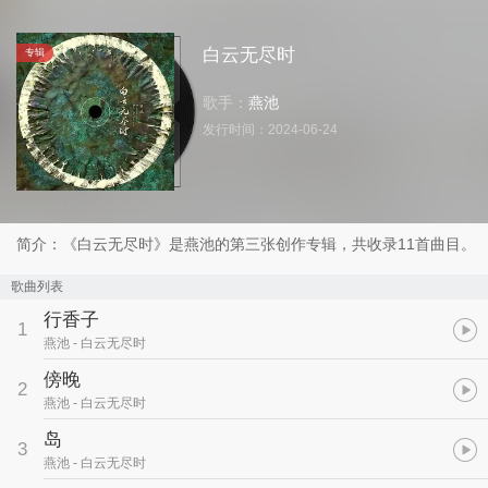
白云无尽时
专辑
歌手：
燕池
发行时间：
2024-06-24
简介：《白云无尽时》是燕池的第三张创作专辑，共收录11首曲目。
歌曲列表
行香子
1
燕池
- 白云无尽时
傍晚
2
燕池
- 白云无尽时
岛
3
燕池
- 白云无尽时