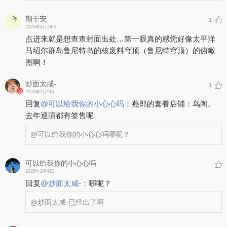
期于安
1
2026年4月24日
点进来就是想查查封面出处…第一眼真的感觉好像太平洋
马绍尔群岛鲁尼特岛的核废料穹顶（鲁尼特穹顶）的俯瞰
图啊！
炒面太咸-
1
2026年2月9日
回复
@
可以给我你的小心心吗
：
燕郎的套餐店铺：鸟阁。
去年巡演都有签售呢
@可以给我你的小心心吗
哪呢？
可以给我你的小心心吗
2026年2月9日
回复
@
炒面太咸-
：
哪呢？
@炒面太咸-
已经出了啊