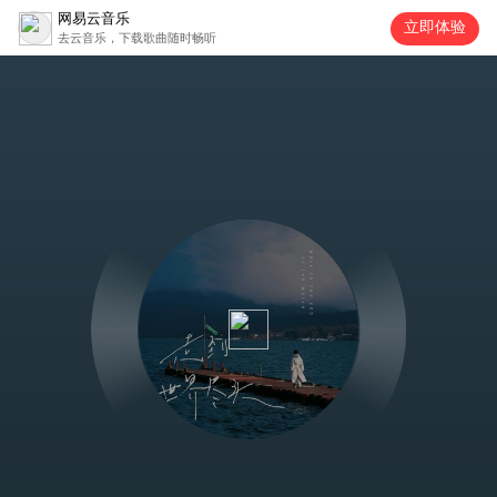
网易云音乐
立即体验
去云音乐，下载歌曲随时畅听