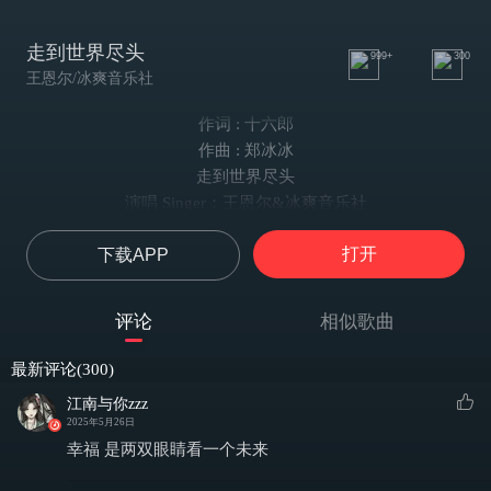
走到世界尽头
999+
300
王恩尔/冰爽音乐社
作词 : 十六郎
作曲 : 郑冰冰
走到世界尽头
演唱 Singer：王恩尔&冰爽音乐社
作词 Lyrics：十六郎
打开
下载APP
作曲 Composer：郑冰冰
制作人 Producer：郑冰冰
编曲 Music Arrangement：郑冰冰&李镇宇 #冰爽音乐社
评论
相似歌曲
混音工程 Mixed by：刘柏深 #冰爽音乐社
母带后期处理 Mastered by：刘柏深 #冰爽音乐社
最新评论(300)
木吉他 Acoustic Guitar：秦欢 #冰爽音乐社
江南与你zzz
电吉他 Electric Guitar：乐天 #冰爽音乐社
2025年5月26日
贝斯 Bass：骆惟 #冰爽音乐社
幸福 是两双眼睛看一个未来
主人声编辑 Host voice editor：郑冰冰&小言团队 #冰爽音乐社