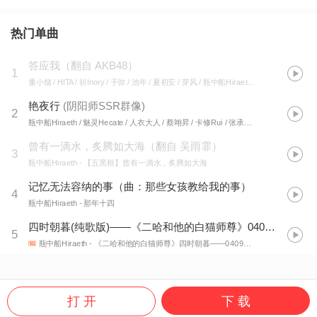
热门单曲
答应我（翻自 AKB48）
1
重小烟 / HITA / 祈Inory / 子弥 / 池年 / 夏初安 / 芽风 / 瓶中船Hiraeth / 不扎脚的仙人球 / KasaYAYA
艳夜行
(
阴阳师SSR群像
)
2
瓶中船Hiraeth / 魅灵Hecate / 人衣大人 / 蔡翊昇 / 卡修Rui / 张承煜（小魂） / 重小烟 / HITA / Smile_小千 / 吾恩 / 冥月 / 流浪的蛙蛙
曾有一滴水，炙腾如大海（翻自 吴雨霏）
3
瓶中船Hiraeth
- 【五黑框】曾有一滴水，炙腾如大海
记忆无法容纳的事（曲：那些女孩教给我的事）
4
瓶中船Hiraeth
- 那年十四
四时朝暮(纯歌版)——《二哈和他的白猫师尊》0409墨燃生贺燃晚
5
瓶中船Hiraeth
- 《二哈和他的白猫师尊》四时朝暮——0409墨燃生贺燃晚原创同人曲
打 开
下 载