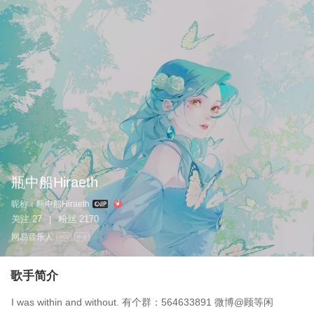
瓶中船Hiraeth
昵称：
瓶中船Hiraeth
关注
27
粉丝
2170
|
网易音乐人
作词
作曲
歌手简介
I was within and without. 有个群：564633891 微博@顾等闲