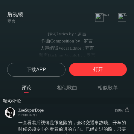
后视镜
100w+
1w+
罗言
作词Lyrics by : 罗言
作曲Composition by : 罗言
人声编辑Vocal Editor : 罗言
和声Backing Vocals by : 罗言
编曲Arrangement : LusciousBB
打开
下载APP
制作人Produced by : 罗言/ADE陶兴轩
吉他Guitar : Nick曾令伟
录音Recorded by : 罗言
评论
相似歌曲
相似歌单
录音室Recorded at : Moonbaby Studio
混音 : ADE陶兴轩
精彩评论
母带Mastered by : 张步若@rss
ZoeSuperDope
19967
我看着一排排的路灯穿过我的身体
2024年4月22日
它时而保持沉默时而窃窃私语
一直看着后视镜是很危险的，会出交通事故哦。开车的
我的心事被讨论 我的灵魂被掩盖
时候必须专心的看着前进的方向。已经走过的路，只要