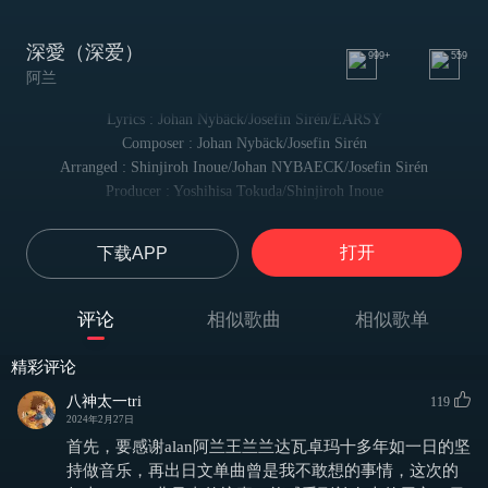
深愛（深爱）
999+
559
阿兰
Lyrics : Johan Nybäck/Josefin Sirén/EARSY
Composer : Johan Nybäck/Josefin Sirén
Arranged : Shinjiroh Inoue/Johan NYBAECK/Josefin Sirén
Producer : Yoshihisa Tokuda/Shinjiroh Inoue
Vocal Direction : Yoshihisa Tokuda
Vocal Reccording Engineer：Yoshihisa Tokuda
打开
下载APP
Mix Engineer：Atsushi Hattori
せめて全てが夢ならば
即使一切皆是虚幻
评论
相似歌曲
相似歌单
いくらでも語り尽くせる
也能无尽倾诉
精彩评论
隠し続けた傷口が開いて
八神太一tri
119
揭开隐藏已久的伤口
2024年2月27日
染まってく青から赤へ
首先，要感谢alan阿兰王兰兰达瓦卓玛十多年如一日的坚
将蓝色染红
深すぎて 深すぎて 届かない
持做音乐，再出日文单曲曾是我不敢想的事情，这次的