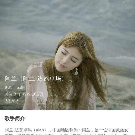
阿兰
（阿兰·达瓦卓玛）
昵称：
real阿兰
关注
3
粉丝
18.2万
|
入驻艺人
歌手简介
阿兰·达瓦卓玛（alan），中国地区称为：阿兰，是一位中国藏族女