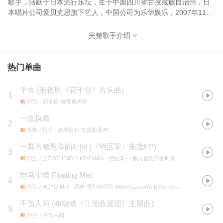
歌手，活跃于日本流行乐坛，生于中国四川省甘孜藏族自治州，日
本唱片公司爱贝克思旗下艺人，中国公司为乐华娱乐，2007年11月
21日在日本初次亮相，制作人是菊池一仁。2009年，阿兰的第九张
单曲《久远の河》于日本Oricon周销量榜上获得季军，打破王菲于
完整歌手介绍
1999年凭《EYES ON ME》打入同榜第九位的纪录，成为最高打入
Oricon榜的中国歌手。是中国地区继邓丽君与王菲之后，成功进军
亚洲市场的新生代优质女歌手。虽然此前较少在国内发展，但阿兰
热门单曲
却终因成功演唱了电影《赤壁》主题曲而大受国人追捧。
千古
(
电视剧《花千骨》片头曲
)
1
阿兰
- 花千骨 电视原声带
一念执着
2
胡歌 / 阿兰
- 步步惊心 主题曲原声
一颗方糖悬滞的时间
(
《绝区零》朱鸢EP
)
3
阿兰 / 三Z-STUDIO / HOYO-MiX
- 绝区零-一颗方糖悬滞的时间
野马尘埃 Floating Mist
4
阿兰 / HOYO-MiX
- 原神-霄灯映明月 When Lanterns Echo the Moon
不负人间
(
布袋戏《江湖救援团》主题曲
)
5
阿兰
- 不负人间