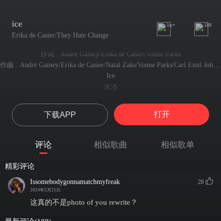
ice
1w+
188
Erika de Casier/They Hate Change
作词 : Andrè Gainey/Erika de Casier/Vonne Parks
作曲 : Andrè Gainey/Erika de Casier/Natal Zaks/Vonne Parks/Carl Emil Johansen
Ice
冰冷
Ice
冰冷
打开
下载APP
Ice
冰冷
Chill
评论
相似歌曲
相似歌单
冷冽
Okay, so you changed your mind real quick, huh?
精彩评论
好吧 所以你这么快就改变了心意？
One minute we're fine, next thing, you don't know
Issomebodygonnamatchmyfreak
28
上一秒你我重归于好 下一秒你就也不清楚了
2024年2月21日
How am I to deal with this?
这真的不是photo of you rewrite？
我又该怎么处理?
What?