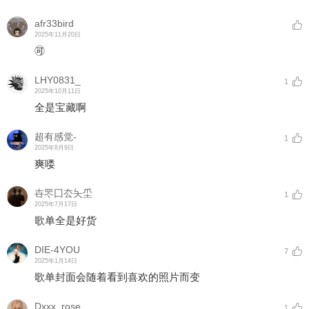
afr33bird
2025年11月20日
🉑
LHY0831_
1
2025年10月11日
全是宝藏啊
超有感觉-
1
2025年8月9日
爽喽
卋罖囗厺夨坕
1
2025年7月17日
歌单全是好货
DIE-4YOU
7
2025年1月14日
歌单封面会随着看到喜欢的照片而变
Dxxx_rose
1