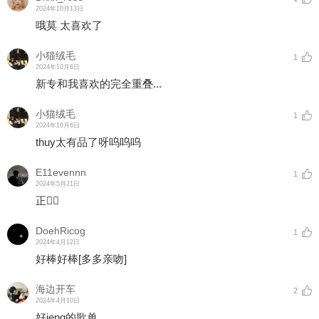
2024年10月13日
哦莫 太喜欢了
小猫绒毛
1
2024年10月6日
新专和我喜欢的完全重叠...
小猫绒毛
1
2024年10月6日
thuy太有品了呀呜呜呜
E11evennn
1
2024年5月21日
正👍🏾
DoehRicog
1
2024年4月12日
好棒好棒
[多多亲吻]
海边开车
2
2024年4月10日
好jeng的歌单