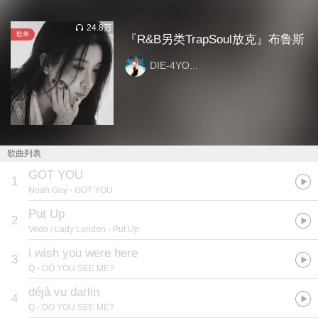
24.8万
歌单
『R&B另类TrapSoul放克』布鲁斯
DIE-4YO...
歌曲列表
GOT YOU
1
Noah Guy
- GOT YOU
Put Up
2
Vedo / Lady London
- Put Up
i wish you were here
3
Q
- DO YOU SEE ME?
déjà vu darlin
4
Q
- DO YOU SEE ME?