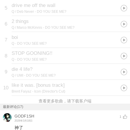
drive me off the wall
5
Q / Deb Never
- DO YOU SEE ME?
2 things
6
Q / Marco McKinnis
- DO YOU SEE ME?
boi
7
Q
- DO YOU SEE ME?
STOP GOONING!!
8
Q
- DO YOU SEE ME?
die 4 life?
9
Q / UMI
- DO YOU SEE ME?
like it was. [bonus track]
10
Brent Faiyaz
- Icon (Director's Cut)
查看更多歌曲，请下载客户端
最新评论(17)
GODF1SH
1
2026年3月18日
神了