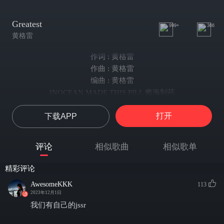
Greatest
999+
366
黄格雷
作词 : 黄格雷
作曲 : 黄格雷
编曲 : 黄格雷
INOCEAN MADE THIS PILL 瘾海制药
Baby what we used to be 我们曾经
打开
下载APP
Used to be零距离的接触
感受你的温度
You still the only one I love 你还是我最爱的人
评论
相似歌曲
相似歌单
我觉得至少我要让你知道
我爱的人她迟早
精彩评论
会变成 The greatest in the world
AwesomeKKK
113
She never be on a bad fit 她永远拿的死
2023年12月1日
She never ever be messy 她永远不会埋汰
我们有自己的jssr
So I'll be pop with the slatt 于是我出现在她面前