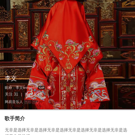
李文
昵称：
李文leewenn
关注
31
粉丝
5.4万
|
网易音乐人
作词
作曲
歌手简介
无非是选择无非是选择无非是选择无非是选择无非是选择无非是选