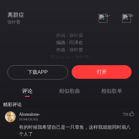
离群症
1w+
929
张叶蕾
作词 : 张叶蕾
编曲 : 闫泽欢
作曲 : 张叶蕾
词 Lyricist：张叶蕾
曲 Composer：张叶蕾
打开
下载APP
制作人 Producer：闫泽欢@DPS
编曲 Arrangement：闫津浩@DPS
钢琴 Piano：闫津浩
评论
相似歌曲
相似歌单
合成器 Synthesizer：闫津浩
木吉他 Acoustic guitar：闫津浩
精彩评论
吉他Guitar：颜鑫@DPS
Alonealone-
759
贝斯 Bass：闫津浩
2024年3月24日
鼓手 Drum：闫津浩
有的时候我希望自己是一只章鱼，这样我就能同时扇八
和声 Background Vocalist：闫泽欢/Alpha Gun@DPS
个人了