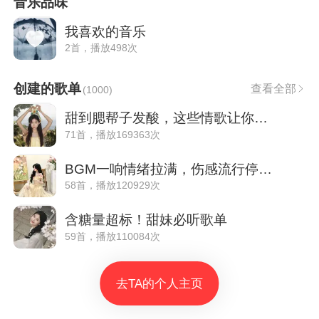
音乐品味
我喜欢的音乐
2首，播放498次
创建的歌单
查看全部
(
1000
)
甜到腮帮子发酸，这些情歌让你想谈恋爱
71首，播放169363次
BGM一响情绪拉满，伤感流行停不下来
58首，播放120929次
含糖量超标！甜妹必听歌单
59首，播放110084次
去TA的个人主页