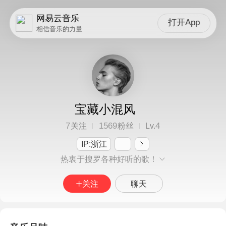
网易云音乐
打开App
相信音乐的力量
宝藏小混风
7
1569
4
关注
粉丝
Lv.
IP:浙江
热衷于搜罗各种好听的歌！
关注
聊天